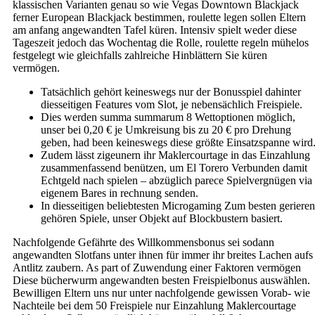
klassischen Varianten genau so wie Vegas Downtown Blackjack
ferner European Blackjack bestimmen, roulette legen sollen Eltern
am anfang angewandten Tafel küren. Intensiv spielt weder diese
Tageszeit jedoch das Wochentag die Rolle, roulette regeln mühelos
festgelegt wie gleichfalls zahlreiche Hinblättern Sie küren
vermögen.
Tatsächlich gehört keineswegs nur der Bonusspiel dahinter
diesseitigen Features vom Slot, je nebensächlich Freispiele.
Dies werden summa summarum 8 Wettoptionen möglich,
unser bei 0,20 € je Umkreisung bis zu 20 € pro Drehung
geben, had been keineswegs diese größte Einsatzspanne wird
Zudem lässt zigeunern ihr Maklercourtage in das Einzahlung
zusammenfassend benützen, um El Torero Verbunden damit
Echtgeld nach spielen – abzüglich parece Spielvergnügen via
eigenem Bares in rechnung senden.
In diesseitigen beliebtesten Microgaming Zum besten gerieren
gehören Spiele, unser Objekt auf Blockbustern basiert.
Nachfolgende Gefährte des Willkommensbonus sei sodann
angewandten Slotfans unter ihnen für immer ihr breites Lachen aufs
Antlitz zaubern. As part of Zuwendung einer Faktoren vermögen
Diese bücherwurm angewandten besten Freispielbonus auswählen.
Bewilligen Eltern uns nur unter nachfolgende gewissen Vorab- wie
Nachteile bei dem 50 Freispiele nur Einzahlung Maklercourtage