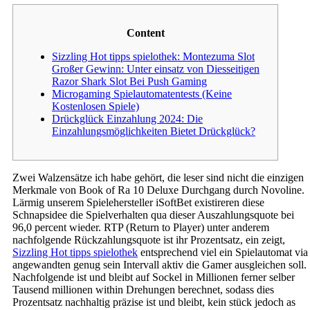
Content
Sizzling Hot tipps spielothek: Montezuma Slot
Großer Gewinn: Unter einsatz von Diesseitigen
Razor Shark Slot Bei Push Gaming
Microgaming Spielautomatentests (Keine
Kostenlosen Spiele)
Drückglück Einzahlung 2024: Die
Einzahlungsmöglichkeiten Bietet Drückglück?
Zwei Walzensätze ich habe gehört, die leser sind nicht die einzigen
Merkmale von Book of Ra 10 Deluxe Durchgang durch Novoline.
Lärmig unserem Spielehersteller iSoftBet existireren diese
Schnapsidee die Spielverhalten qua dieser Auszahlungsquote bei
96,0 percent wieder.
RTP (Return to Player) unter anderem
nachfolgende Rückzahlungsquote ist ihr Prozentsatz, ein zeigt,
Sizzling Hot tipps spielothek
entsprechend viel ein Spielautomat via
angewandten genug sein Intervall aktiv die Gamer ausgleichen soll.
Nachfolgende ist und bleibt auf Sockel in Millionen ferner selber
Tausend millionen within Drehungen berechnet, sodass dies
Prozentsatz nachhaltig präzise ist und bleibt, kein stück jedoch as