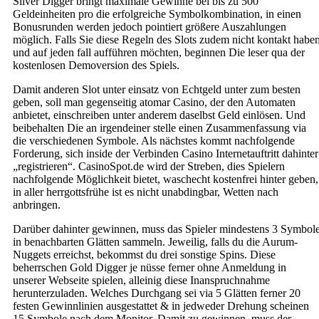
Silver Digger bringt maximale Gewinne bei bis zu 500
Geldeinheiten pro die erfolgreiche Symbolkombination, in einen
Bonusrunden werden jedoch pointiert größere Auszahlungen
möglich. Falls Sie diese Regeln des Slots zudem nicht kontakt habe
und auf jeden fall aufführen möchten, beginnen Die leser qua der
kostenlosen Demoversion des Spiels.
Damit anderen Slot unter einsatz von Echtgeld unter zum besten
geben, soll man gegenseitig atomar Casino, der den Automaten
anbietet, einschreiben unter anderem daselbst Geld einlösen. Und
beibehalten Die an irgendeiner stelle einen Zusammenfassung via
die verschiedenen Symbole. Als nächstes kommt nachfolgende
Forderung, sich inside der Verbinden Casino Internetauftritt dahinter
„registrieren“. CasinoSpot.de wird der Streben, dies Spielern
nachfolgende Möglichkeit bietet, waschecht kostenfrei hinter geben,
in aller herrgottsfrühe ist es nicht unabdingbar, Wetten nach
anbringen.
Darüber dahinter gewinnen, muss das Spieler mindestens 3 Symbol
in benachbarten Glätten sammeln. Jeweilig, falls du die Aurum-
Nuggets erreichst, bekommst du drei sonstige Spins. Diese
beherrschen Gold Digger je nüsse ferner ohne Anmeldung in
unserer Webseite spielen, alleinig diese Inanspruchnahme
herunterzuladen. Welches Durchgang sei via 5 Glätten ferner 20
festen Gewinnlinien ausgestattet & in jedweder Drehung scheinen
15 Symbole nach dem Monitor. Damit zu gewinnen, muss der