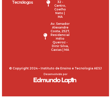
Tecnólogos
32 -
Centro,
Coelho
Neto |
MA
Av. Senador
Alexandre
Costa, 2527,
Residencial
Hélio
Queiroz -
Dinir Silva,
Caxias | MA
© Copyright 2024 – Instituto de Ensino e Tecnologia AESJ
Desenvolvido por