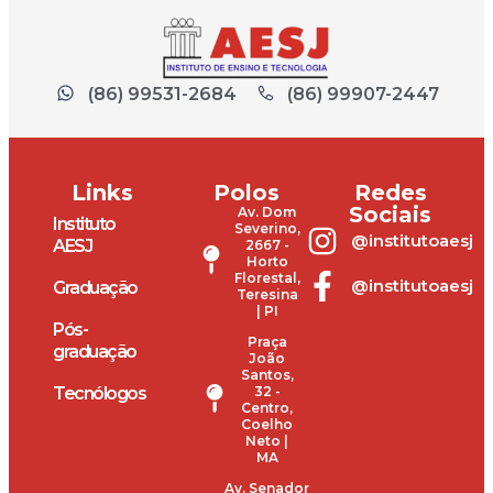
(86) 99531-2684
(86) 99907-2447
Links
Polos
Redes
Sociais
Av. Dom
Instituto
Severino,
@institutoaesj
AESJ
2667 -
Horto
Florestal,
@institutoaesj
Graduação
Teresina
| PI
Pós-
Praça
graduação
João
Santos,
Tecnólogos
32 -
Centro,
Coelho
Neto |
MA
Av. Senador