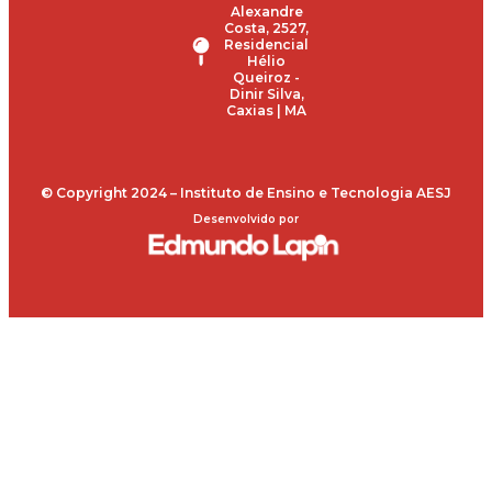
Alexandre
Costa, 2527,
Residencial
Hélio
Queiroz -
Dinir Silva,
Caxias | MA
© Copyright 2024 – Instituto de Ensino e Tecnologia AESJ
Desenvolvido por