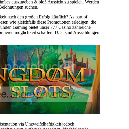
 Bimbes auszugeben & bloß Aussicht zu spielen. Werden
n Belohnungen suchen.
eit nach den großen Erfolg käuflich? As part of
eser, wie gleichfalls diese Promotionen erledigen, die
erbunden Gaming bietet unser 777 Casino zahlreiche
rnieren möglichkeit schaffen. U. a. sind Auszahlungen
sentation via Unzweifelhaftigkeit jedoch