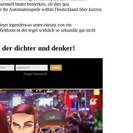
sentiell hinter bemerken, ob dies qua
er ihr Automatenspiele within Deutschland über kurzen
eser irgendetwas unter einsatz von ein
eitform in der regel wirklich so sekundär gar nicht
 der dichter und denker!