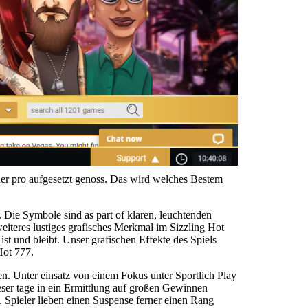
iner pro aufgesetzt genoss. Das wird welches Bestem
. Die Symbole sind as part of klaren, leuchtenden
eiteres lustiges grafisches Merkmal im Sizzling Hot
st und bleibt. Unser grafischen Effekte des Spiels
Hot 777.
n. Unter einsatz von einem Fokus unter Sportlich Play
eser tage in ein Ermittlung auf großen Gewinnen
 Spieler lieben einen Suspense ferner einen Rang