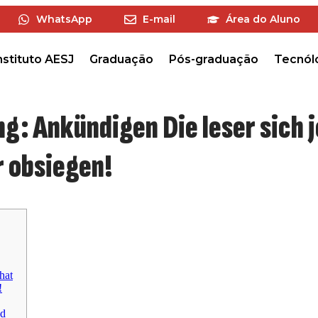
WhatsApp
E-mail
Área do Aluno
nstituto AESJ
Graduação
Pós-graduação
Tecnól
g: Ankündigen Die leser sich j
r obsiegen!
hat
!
nd