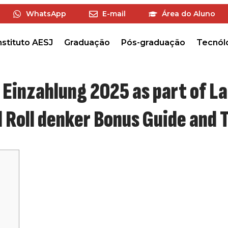
WhatsApp
E-mail
Área do Aluno
nstituto AESJ
Graduação
Pós-graduação
Tecnól
 Einzahlung 2025 as part of La
d Roll denker Bonus Guide and 