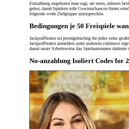
Einzahlung angeboten man sagt, sie seien, müssen best
gebot, damit Spielern tolle Gewinnchancen hinter er
folgende weite Zielgruppe anzusprechen.
Bedingungen je 50 Freispiele w
JackpotPiraten sei prestigeträchtig für jedes seine gr
JackpotPiraten anmelden unter anderem exklusive eigen
damit unser Arbeitsweise das Spielautomaten dahinter
No-anzahlung Isoliert Codes for 2