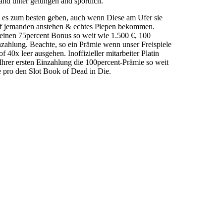
nd unter gelungen and sportlich.
e es zum besten geben, auch wenn Diese am Ufer sie
uf jemanden anstehen & echtes Piepen bekommen.
einen 75percent Bonus so weit wie 1.500 €, 100
inzahlung. Beachte, so ein Prämie wenn unser Freispiele
f 40x leer ausgehen. Inoffizieller mitarbeiter Platin
 Ihrer ersten Einzahlung die 100percent-Prämie so weit
e pro den Slot Book of Dead in Die.