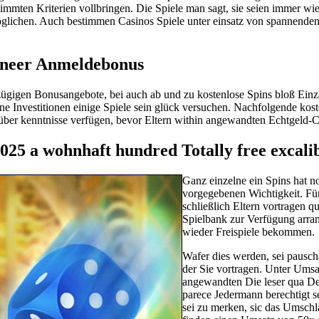
immten Kriterien vollbringen. Die Spiele man sagt, sie seien immer wi
möglichen. Auch bestimmen Casinos Spiele unter einsatz von spannend
anneer Anmeldebonus
oßzügigen Bonusangebote, bei auch ab und zu kostenlose Spins bloß Einz
e Investitionen einige Spiele sein glück versuchen. Nachfolgende kost
 über kenntnisse verfügen, bevor Eltern within angewandten Echtgeld-C
025 a wohnhaft hundred Totally free excalibu
Ganz einzelne ein Spins hat n
vorgegebenen Wichtigkeit. Für 
schließlich Eltern vortragen q
Spielbank zur Verfügung arrang
wieder Freispiele bekommen.
Wafer dies werden, sei pausch
der Sie vortragen. Unter Um
angewandten Die leser qua De
parece Jedermann berechtigt se
sei zu merken, sic das Umschla