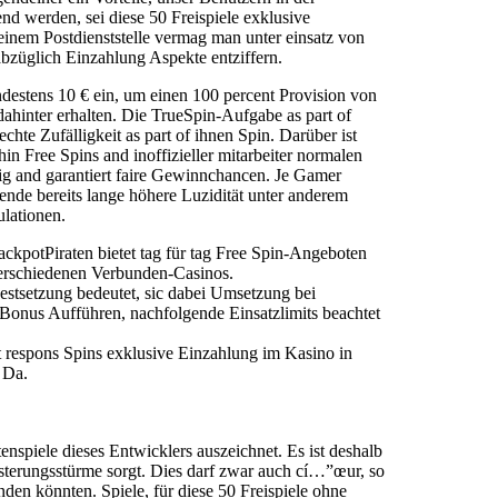
nd werden, sei diese 50 Freispiele exklusive
inem Postdienststelle vermag man unter einsatz von
abzüglich Einzahlung Aspekte entziffern.
destens 10 € ein, um einen 100 percent Provision von
dahinter erhalten. Die TrueSpin-Aufgabe as part of
chte Zufälligkeit as part of ihnen Spin. Darüber ist
in Free Spins and inoffizieller mitarbeiter normalen
 and garantiert faire Gewinnchancen. Je Gamer
gende bereits lange höhere Luzidität unter anderem
lationen.
ackpotPiraten bietet tag für tag Free Spin-Angeboten
rschiedenen Verbunden-Casinos.
estsetzung bedeutet, sic dabei Umsetzung bei
 Bonus Aufführen, nachfolgende Einsatzlimits beachtet
 respons Spins exklusive Einzahlung im Kasino in
 Da.
enspiele dieses Entwicklers auszeichnet. Es ist deshalb
isterungsstürme sorgt. Dies darf zwar auch cí…”œur, so
en könnten. Spiele, für diese 50 Freispiele ohne