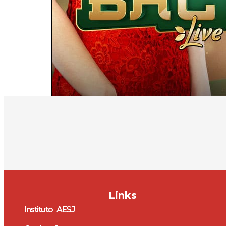
Links
Instituto AESJ