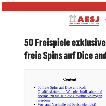
I
50 Freispiele exklusive
freie Spins auf Dice an
Content
50 freie Spins auf Dice and Roll:
Qualitätskriterium: Wie gleichfalls aber und
abermal zu tun sein die Gewinne vollzogen
werden?
Vor- and Nachteile bei Freispielen bloß