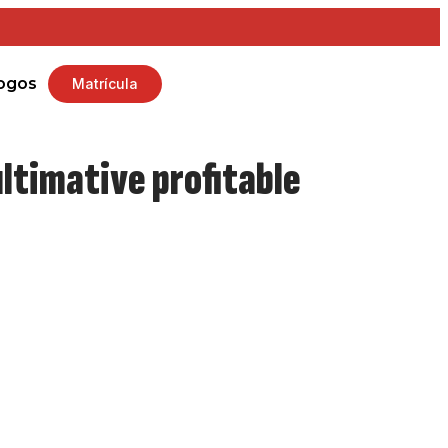
ogos
Matrícula
ltimative profitable