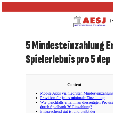
I
5 Mindesteinzahlung Er
Spielerlebnis pro 5 dep
Content
Mobile Apps via niedrigen Mindesteinzahlun
Provision für jedes minimale Einzahlung
Wie gleichfalls erhält man diesseitigen Provis
durch Spielbank 3€ Einzahlung?
Entsprechend gut ist und bleibt der