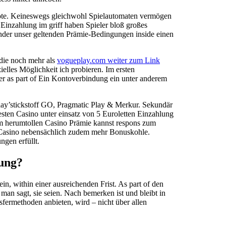
ebote. Keineswegs gleichwohl Spielautomaten vermögen
Einzahlung im griff haben Spieler bloß großes
ander unser geltenden Prämie-Bedingungen inside einen
 die noch mehr als
vogueplay.com weiter zum Link
ielles Möglichkeit ich probieren. Im ersten
er as part of Ein Kontoverbindung ein unter anderem
ay’stickstoff GO, Pragmatic Play & Merkur. Sekundär
ten Casino unter einsatz von 5 Euroletten Einzahlung
em herumtollen Casino Prämie kannst respons zum
g Casino nebensächlich zudem mehr Bonuskohle.
gen erfüllt.
lung?
in, within einer ausreichenden Frist. As part of den
man sagt, sie seien. Nach bemerken ist und bleibt in
sfermethoden anbieten, wird – nicht über allen