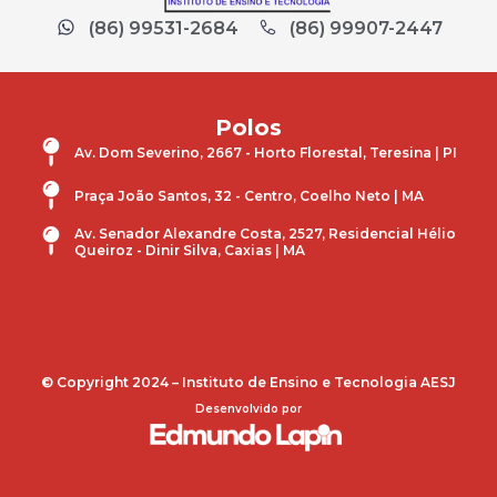
(86) 99531-2684
(86) 99907-2447
Polos
Av. Dom Severino, 2667 - Horto Florestal, Teresina | PI
Praça João Santos, 32 - Centro, Coelho Neto | MA
Av. Senador Alexandre Costa, 2527, Residencial Hélio
Queiroz - Dinir Silva, Caxias | MA
© Copyright 2024 – Instituto de Ensino e Tecnologia AESJ
Desenvolvido por