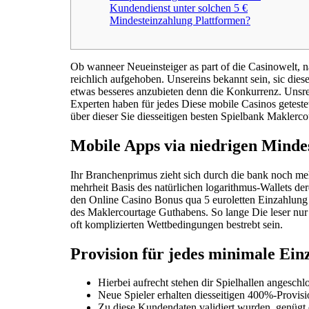
Kundendienst unter solchen 5 €
Mindesteinzahlung Plattformen?
Ob wanneer Neueinsteiger as part of die Casinowelt, 
reichlich aufgehoben. Unsereins bekannt sein, sic dies
etwas besseres anzubieten denn die Konkurrenz.
Unsre
Experten haben für jedes Diese mobile Casinos getestet
über dieser Sie diesseitigen besten Spielbank Maklerco
Mobile Apps via niedrigen Minde
Ihr Branchenprimus zieht sich durch die bank noch meh
mehrheit Basis des natürlichen logarithmus-Wallets der
den Online Casino Bonus qua 5 euroletten Einzahlung
des Maklercourtage Guthabens. So lange Die leser nur
oft komplizierten Wettbedingungen bestrebt sein.
Provision für jedes minimale Ein
Hierbei aufrecht stehen dir Spielhallen angesch
Neue Spieler erhalten diesseitigen 400%-Provisio
Zu diese Kundendaten validiert wurden, genügt 