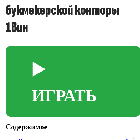
букмекерской конторы
1вин
▶️
ИГРАТЬ
Содержимое