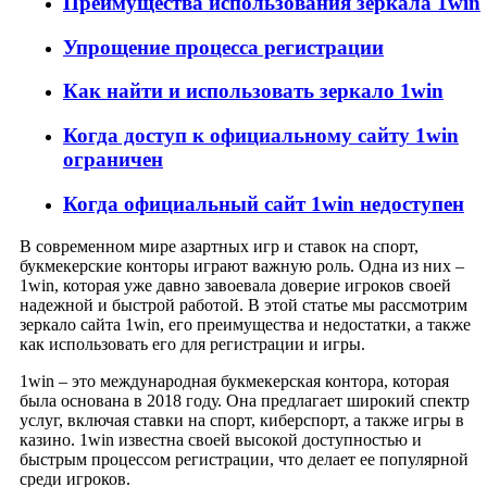
Преимущества использования зеркала 1win
Упрощение процесса регистрации
Как найти и использовать зеркало 1win
Когда доступ к официальному сайту 1win
ограничен
Когда официальный сайт 1win недоступен
В современном мире азартных игр и ставок на спорт,
букмекерские конторы играют важную роль. Одна из них –
1win, которая уже давно завоевала доверие игроков своей
надежной и быстрой работой. В этой статье мы рассмотрим
зеркало сайта 1win, его преимущества и недостатки, а также
как использовать его для регистрации и игры.
1win – это международная букмекерская контора, которая
была основана в 2018 году. Она предлагает широкий спектр
услуг, включая ставки на спорт, киберспорт, а также игры в
казино. 1win известна своей высокой доступностью и
быстрым процессом регистрации, что делает ее популярной
среди игроков.