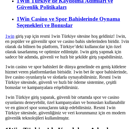
1Win Türkiye’de Kaydolma Adımları ve
Güvenlik Politikaları
1Win Casino ve Spor Bahislerinde Oynama
Seçenekleri ve Bonuslar
1win
giriş yap için resmi 1win Türkiye sitesine hoş geldiniz! 1win,
en popüler ve güvenilir spor ve casino bahis sitelerinden biridir. 1vin
olarak da bilinen bu platform, Türkiye’deki kullanıcılar için özel
olarak tasarlanmış ve optimize edilmiştir. 1win giriş yapmak için
sadece bir adımda, güvenli ve hızlı bir şekilde giriş yapabilirsiniz.
1win casino ve spor bahisleri ile dünya genelinde en geniş kitlelere
hizmet veren platformlardan birisidir. 1win bet ile spor bahislerinde,
live casino oyunlarıyla ve slotlarla oynayabilirsiniz. Resmi 1win
Türkiye sitesinde, güvenli ve hızlı bir ödeme sistemine, çeşitli
bonuslar ve kampanyalara erişebilirsiniz.
1win Türkiye giriş yaparak, güvenli bir ortamda spor ve casino
oyunlarını deneyebilir, özel kampanyaları ve bonusları kullanabilir
ve en güncel spor sonuçlarını takip edebilirsiniz. Resmi 1win
Türkiye sitesinde, güvenliğiniz ve veri korunmanız için en modern
güvenlik teknolojileri kullanılmıştır.