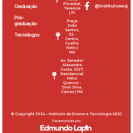
Florestal,
@institutoaesj
Graduação
Teresina
| PI
Pós-
Praça
graduação
João
Santos,
Tecnólogos
32 -
Centro,
Coelho
Neto |
MA
Av. Senador
Alexandre
Costa, 2527,
Residencial
Hélio
Queiroz -
Dinir Silva,
Caxias | MA
© Copyright 2024 – Instituto de Ensino e Tecnologia AESJ
Desenvolvido por