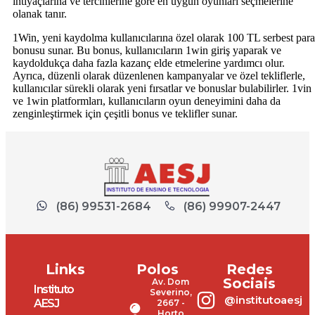
ihtiyaçlarına ve tercihlerine göre en uygun oyunları seçmelerine
olanak tanır.
1Win, yeni kaydolma kullanıcılarına özel olarak 100 TL serbest para
bonusu sunar. Bu bonus, kullanıcıların 1win giriş yaparak ve
kaydoldukça daha fazla kazanç elde etmelerine yardımcı olur.
Ayrıca, düzenli olarak düzenlenen kampanyalar ve özel tekliflerle,
kullanıcılar sürekli olarak yeni fırsatlar ve bonuslar bulabilirler. 1vin
ve 1win platformları, kullanıcıların oyun deneyimini daha da
zenginleştirmek için çeşitli bonus ve teklifler sunar.
(86) 99531-2684
(86) 99907-2447
Links
Polos
Redes
Sociais
Av. Dom
Instituto
Severino,
@institutoaesj
AESJ
2667 -
Horto