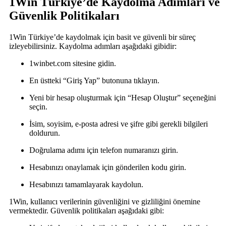
1Win Türkiye’de Kaydolma Adımları ve
Güvenlik Politikaları
1Win Türkiye’de kaydolmak için basit ve güvenli bir süreç
izleyebilirsiniz. Kaydolma adımları aşağıdaki gibidir:
1winbet.com sitesine gidin.
En üstteki “Giriş Yap” butonuna tıklayın.
Yeni bir hesap oluşturmak için “Hesap Oluştur” seçeneğini
seçin.
İsim, soyisim, e-posta adresi ve şifre gibi gerekli bilgileri
doldurun.
Doğrulama adımı için telefon numaranızı girin.
Hesabınızı onaylamak için gönderilen kodu girin.
Hesabınızı tamamlayarak kaydolun.
1Win, kullanıcı verilerinin güvenliğini ve gizliliğini önemine
vermektedir. Güvenlik politikaları aşağıdaki gibi: