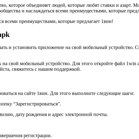
ство, которое объединяет людей, которые любят ставки и азарт. 
ообщества и наслаждаться всеми преимуществами, которые предл
ся всеми преимуществами, которые предлагает 1вин!
apk
ачать и установить приложение на свой мобильный устройство. С
 на свой мобильный устройство. Для этого откройте файл 1win a
йста, свяжитесь с нашим поддержкой.
роваться на сайте 1вин. Для этого выполните следующие шаги:
нопку “Зарегистрироваться”.
милию, дату рождения и адрес электронной почты.
завершения регистрации.