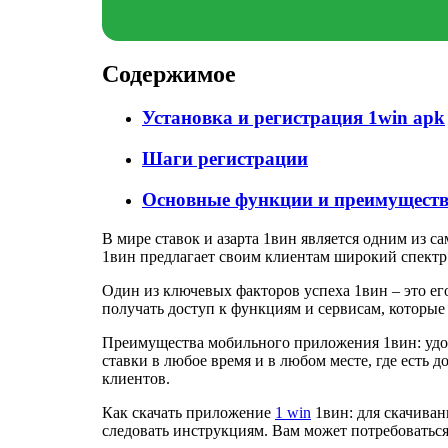
Содержимое
Установка и регистрация 1win apk
Шаги регистрации
Основные функции и преимуществ
В мире ставок и азарта 1вин является одним из с
1вин предлагает своим клиентам широкий спектр у
Один из ключевых факторов успеха 1вин – это ег
получать доступ к функциям и сервисам, которые
Преимущества мобильного приложения 1вин: удоб
ставки в любое время и в любом месте, где есть
клиентов.
Как скачать приложение
1 win
1вин: для скачиван
следовать инструкциям. Вам может потребоваться