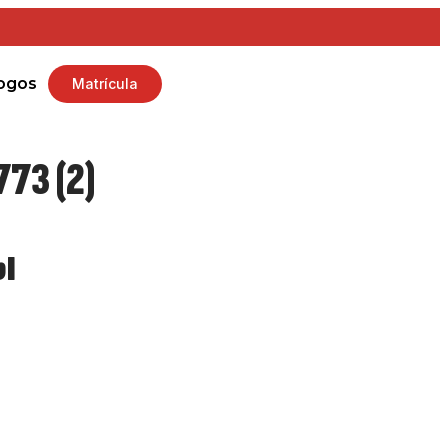
ogos
Matrícula
73 (2)
ы