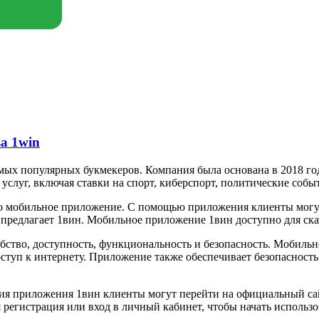
а 1win
амых популярных букмекеров. Компания была основана в 2018 год
слуг, включая ставки на спорт, киберспорт, политические событ
о мобильное приложение. С помощью приложения клиенты могут д
 предлагает 1вин. Мобильное приложение 1вин доступно для скач
ство, доступность, функциональность и безопасность. Мобильн
 доступ к интернету. Приложение также обеспечивает безопаснос
ия приложения 1вин клиенты могут перейти на официальный сай
 регистрация или вход в личный кабинет, чтобы начать использ