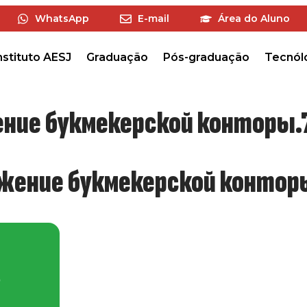
WhatsApp
E-mail
Área do Aluno
nstituto AESJ
Graduação
Pós-graduação
Tecnól
ние букмекерской конторы.7
ожение букмекерской контор
Ь