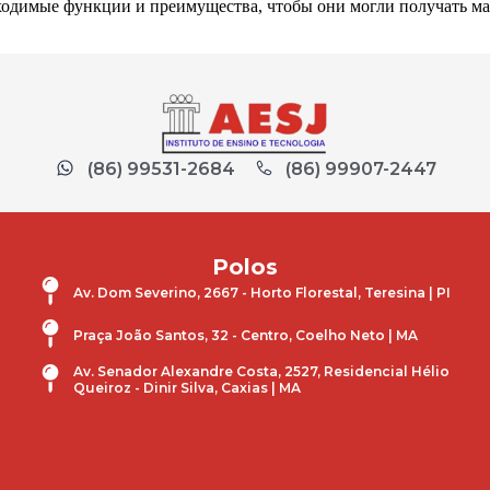
обходимые функции и преимущества, чтобы они могли получать 
(86) 99531-2684
(86) 99907-2447
Polos
Av. Dom Severino, 2667 - Horto Florestal, Teresina | PI
Praça João Santos, 32 - Centro, Coelho Neto | MA
Av. Senador Alexandre Costa, 2527, Residencial Hélio
Queiroz - Dinir Silva, Caxias | MA