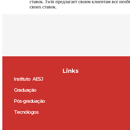
ставок. 1win предлагает своим клиентам все не
своих ставок.
Links
Instituto AESJ
Graduação
Pós-graduação
Tecnólogos