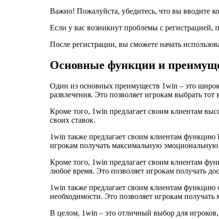
Важно! Пожалуйста, убедитесь, что вы вводите к
Если у вас возникнут проблемы с регистрацией, 
После регистрации, вы сможете начать использова
Основные функции и преимуще
Один из основных преимуществ 1win – это широкий
развлечения. Это позволяет игрокам выбрать тот 
Кроме того, 1win предлагает своим клиентам вы
своих ставок.
1win также предлагает своим клиентам функцию li
игрокам получать максимальную эмоциональную о
Кроме того, 1win предлагает своим клиентам фун
любое время. Это позволяет игрокам получать до
1win также предлагает своим клиентам функцию о
необходимости. Это позволяет игрокам получать
В целом, 1win – это отличный выбор для игроко