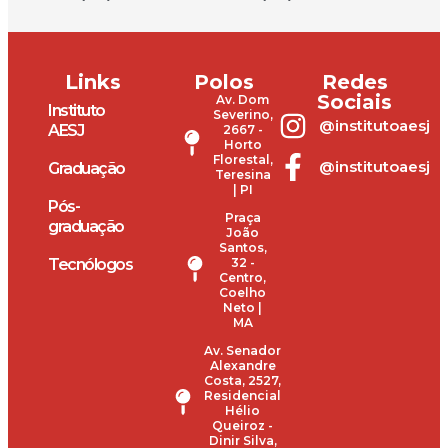
Links
Polos
Redes
Sociais
Av. Dom
Instituto
Severino,
@institutoaesj
AESJ
2667 -
Horto
Florestal,
@institutoaesj
Graduação
Teresina
| PI
Pós-
Praça
graduação
João
Santos,
Tecnólogos
32 -
Centro,
Coelho
Neto |
MA
Av. Senador
Alexandre
Costa, 2527,
Residencial
Hélio
Queiroz -
Dinir Silva,