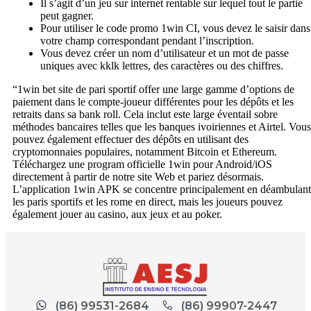
Il s’agit d’un jeu sur internet rentable sur lequel tout le partie
peut gagner.
Pour utiliser le code promo 1win CI, vous devez le saisir dans
votre champ correspondant pendant l’inscription.
Vous devez créer un nom d’utilisateur et un mot de passe
uniques avec kklk lettres, des caractères ou des chiffres.
“1win bet site de pari sportif offer une large gamme d’options de
paiement dans le compte-joueur différentes pour les dépôts et les
retraits dans sa bank roll. Cela inclut este large éventail sobre
méthodes bancaires telles que les banques ivoiriennes et Airtel. Vous
pouvez également effectuer des dépôts en utilisant des
cryptomonnaies populaires, notamment Bitcoin et Ethereum.
Téléchargez une program officielle 1win pour Android/iOS
directement à partir de notre site Web et pariez désormais.
L’application 1win APK se concentre principalement en déambulant
les paris sportifs et les rome en direct, mais les joueurs pouvez
également jouer au casino, aux jeux et au poker.
(86) 99531-2684
(86) 99907-2447