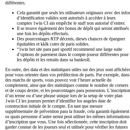
différentes.
Cela garantit que seuls les utilisateurs originaux avec des info
d’identification valides sont autorisés à accéder à leurs
comptes 1win CI ain empêche le staff non autorisé d’entrer.
Il se trouve également des bonus de dépôt qui seront attribués
une fois les dépôts effectués.
Des pourcentages RTP décents, dieses chances de épargner
équitables et kklk cotes de paris solides.
“1win bet site para pari sportif recommend une large suite
d’options de paiement dans le compte-joueur différentes pour
les dépôts et les retraits dans sa bankroll.
En outre, des data et des statistiques utiles sur des jeux sont affichée
pour vous orienter dans vos prédilection de paris. Par exemple, dans
des matchs de sports, vous pouvez voir l’heure actuelle du
complement, ainsi que des statistiques comme le nombre de corners
et de coups dextre, et les pourcentages para possession. L’inscriptio
d’un terme ou d’une phrase unique lors de la setup de votre plan
1win CI les joueurs permet d’identifier los angeles date de
construction initiale de le compte. En tant que mesure
supplémentaire de prévention para la fraude, cela garantit également
os quais personne d’autre nenni peut utiliser les mêmes informations
d’inscription que vous. Une fois sélectionnée, cette inscription doit
garder connue de les joueurs seul et utilisée pour vérifier les futures