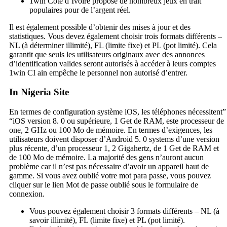
1win Côte d’Ivoire propose de nombreux jeux en trait
populaires pour de l’argent réel.
Il est également possible d’obtenir des mises à jour et des
statistiques. Vous devez également choisir trois formats différents –
NL (à déterminer illimité), FL (limite fixe) et PL (pot limité). Cela
garantit que seuls les utilisateurs originaux avec des annonces
d’identification valides seront autorisés à accéder à leurs comptes
1win CI ain empêche le personnel non autorisé d’entrer.
In Nigeria Site
En termes de configuration système iOS, les téléphones nécessitent”
“iOS version 8. 0 ou supérieure, 1 Get de RAM, este processeur de
one, 2 GHz ou 100 Mo de mémoire. En termes d’exigences, les
utilisateurs doivent disposer d’Android 5. 0 systems d’une version
plus récente, d’un processeur 1, 2 Gigahertz, de 1 Get de RAM et
de 100 Mo de mémoire. La majorité des gens n’auront aucun
problème car il n’est pas nécessaire d’avoir un appareil haut de
gamme. Si vous avez oublié votre mot para passe, vous pouvez
cliquer sur le lien Mot de passe oublié sous le formulaire de
connexion.
Vous pouvez également choisir 3 formats différents – NL (à
savoir illimité), FL (limite fixe) et PL (pot limité).