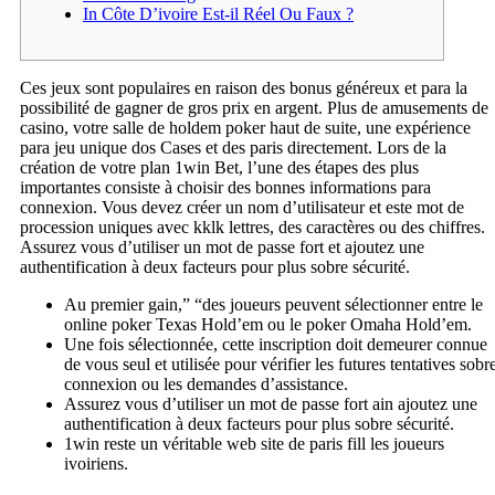
In Côte D’ivoire Est-il Réel Ou Faux ?
Ces jeux sont populaires en raison des bonus généreux et para la
possibilité de gagner de gros prix en argent. Plus de amusements de
casino, votre salle de holdem poker haut de suite, une expérience
para jeu unique dos Cases et des paris directement. Lors de la
création de votre plan 1win Bet, l’une des étapes des plus
importantes consiste à choisir des bonnes informations para
connexion. Vous devez créer un nom d’utilisateur et este mot de
procession uniques avec kklk lettres, des caractères ou des chiffres.
Assurez vous d’utiliser un mot de passe fort et ajoutez une
authentification à deux facteurs pour plus sobre sécurité.
Au premier gain,” “des joueurs peuvent sélectionner entre le
online poker Texas Hold’em ou le poker Omaha Hold’em.
Une fois sélectionnée, cette inscription doit demeurer connue
de vous seul et utilisée pour vérifier les futures tentatives sobr
connexion ou les demandes d’assistance.
Assurez vous d’utiliser un mot de passe fort ain ajoutez une
authentification à deux facteurs pour plus sobre sécurité.
1win reste un véritable web site de paris fill les joueurs
ivoiriens.