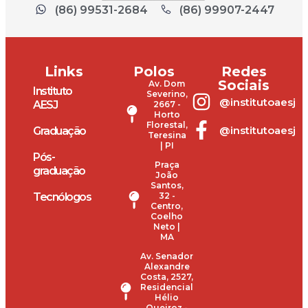
(86) 99531-2684
(86) 99907-2447
Links
Polos
Redes
Sociais
Av. Dom
Instituto
Severino,
@institutoaesj
AESJ
2667 -
Horto
Florestal,
@institutoaesj
Graduação
Teresina
| PI
Pós-
Praça
graduação
João
Santos,
Tecnólogos
32 -
Centro,
Coelho
Neto |
MA
Av. Senador
Alexandre
Costa, 2527,
Residencial
Hélio
Queiroz -