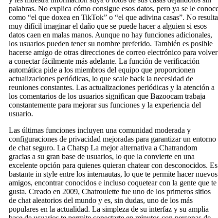
palabras. No explica cómo consigue esos datos, pero ya se le conoc
como “el que doxea en TikTok” o “el que adivina casas”. No resulta
muy difícil imaginar el daño que se puede hacer a alguien si esos
datos caen en malas manos. Aunque no hay funciones adicionales,
los usuarios pueden tener su nombre preferido. También es posible
hacerse amigo de otras direcciones de correo electrónico para volver
a conectar fácilmente más adelante. La función de verificación
automática pide a los miembros del equipo que proporcionen
actualizaciones periódicas, lo que scale back la necesidad de
reuniones constantes. Las actualizaciones periódicas y la atención a
los comentarios de los usuarios significan que Bazoocam trabaja
constantemente para mejorar sus funciones y la experiencia del
usuario.
Las últimas funciones incluyen una comunidad moderada y
configuraciones de privacidad mejoradas para garantizar un entorno
de chat seguro. La Chatsp La mejor alternativa a Chatrandom
gracias a su gran base de usuarios, lo que la convierte en una
excelente opción para quienes quieran chatear con desconocidos. Es
bastante in style entre los internautas, lo que te permite hacer nuevos
amigos, encontrar conocidos e incluso coquetear con la gente que te
gusta. Creado en 2009, Chatroulette fue uno de los primeros sitios
de chat aleatorios del mundo y es, sin dudas, uno de los más
populares en la actualidad. La simpleza de su interfaz y su amplia
base de usuarios te permite conectarte en minutos con personas de