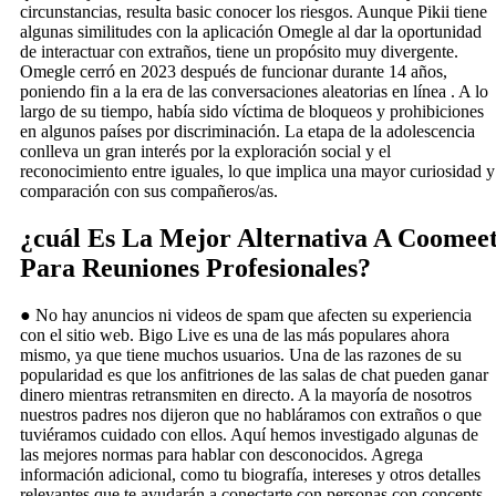
circunstancias, resulta basic conocer los riesgos. Aunque Pikii tiene
algunas similitudes con la aplicación Omegle al dar la oportunidad
de interactuar con extraños, tiene un propósito muy divergente.
Omegle cerró en 2023 después de funcionar durante 14 años,
poniendo fin a la era de las conversaciones aleatorias en línea . A lo
largo de su tiempo, había sido víctima de bloqueos y prohibiciones
en algunos países por discriminación. La etapa de la adolescencia
conlleva un gran interés por la exploración social y el
reconocimiento entre iguales, lo que implica una mayor curiosidad y
comparación con sus compañeros/as.
¿cuál Es La Mejor Alternativa A Coomee
Para Reuniones Profesionales?
● No hay anuncios ni videos de spam que afecten su experiencia
con el sitio web. Bigo Live es una de las más populares ahora
mismo, ya que tiene muchos usuarios. Una de las razones de su
popularidad es que los anfitriones de las salas de chat pueden ganar
dinero mientras retransmiten en directo. A la mayoría de nosotros
nuestros padres nos dijeron que no habláramos con extraños o que
tuviéramos cuidado con ellos. Aquí hemos investigado algunas de
las mejores normas para hablar con desconocidos. Agrega
información adicional, como tu biografía, intereses y otros detalles
relevantes que te ayudarán a conectarte con personas con concepts