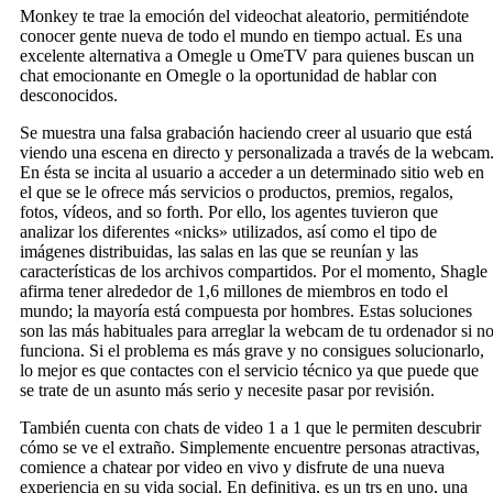
Monkey te trae la emoción del videochat aleatorio, permitiéndote
conocer gente nueva de todo el mundo en tiempo actual. Es una
excelente alternativa a Omegle u OmeTV para quienes buscan un
chat emocionante en Omegle o la oportunidad de hablar con
desconocidos.
Se muestra una falsa grabación haciendo creer al usuario que está
viendo una escena en directo y personalizada a través de la webcam
En ésta se incita al usuario a acceder a un determinado sitio web en
el que se le ofrece más servicios o productos, premios, regalos,
fotos, vídeos, and so forth. Por ello, los agentes tuvieron que
analizar los diferentes «nicks» utilizados, así como el tipo de
imágenes distribuidas, las salas en las que se reunían y las
características de los archivos compartidos. Por el momento, Shagle
afirma tener alrededor de 1,6 millones de miembros en todo el
mundo; la mayoría está compuesta por hombres. Estas soluciones
son las más habituales para arreglar la webcam de tu ordenador si n
funciona. Si el problema es más grave y no consigues solucionarlo,
lo mejor es que contactes con el servicio técnico ya que puede que
se trate de un asunto más serio y necesite pasar por revisión.
También cuenta con chats de video 1 a 1 que le permiten descubrir
cómo se ve el extraño. Simplemente encuentre personas atractivas,
comience a chatear por video en vivo y disfrute de una nueva
experiencia en su vida social. En definitiva, es un trs en uno, una