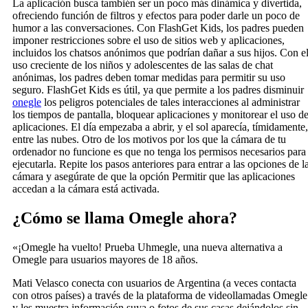
La aplicación busca también ser un poco más dinámica y divertida,
ofreciendo función de filtros y efectos para poder darle un poco de
humor a las conversaciones. Con FlashGet Kids, los padres pueden
imponer restricciones sobre el uso de sitios web y aplicaciones,
incluidos los chatsos anónimos que podrían dañar a sus hijos. Con e
uso creciente de los niños y adolescentes de las salas de chat
anónimas, los padres deben tomar medidas para permitir su uso
seguro. FlashGet Kids es útil, ya que permite a los padres disminuir
onegle
los peligros potenciales de tales interacciones al administrar
los tiempos de pantalla, bloquear aplicaciones y monitorear el uso d
aplicaciones. El día empezaba a abrir, y el sol aparecía, tímidamente,
entre las nubes. Otro de los motivos por los que la cámara de tu
ordenador no funcione es que no tenga los permisos necesarios para
ejecutarla. Repite los pasos anteriores para entrar a las opciones de l
cámara y asegúrate de que la opción Permitir que las aplicaciones
accedan a la cámara está activada.
¿Cómo se llama Omegle ahora?
«¡Omegle ha vuelto! Prueba Uhmegle, una nueva alternativa a
Omegle para usuarios mayores de 18 años.
Mati Velasco conecta con usuarios de Argentina (a veces contacta
con otros países) a través de la plataforma de videollamadas Omegle
y les muestra información suya o fotos de sus casas dejándolos sin