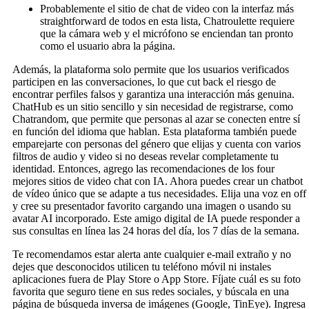
Probablemente el sitio de chat de video con la interfaz más
straightforward de todos en esta lista, Chatroulette requiere
que la cámara web y el micrófono se enciendan tan pronto
como el usuario abra la página.
Además, la plataforma solo permite que los usuarios verificados
participen en las conversaciones, lo que cut back el riesgo de
encontrar perfiles falsos y garantiza una interacción más genuina.
ChatHub es un sitio sencillo y sin necesidad de registrarse, como
Chatrandom, que permite que personas al azar se conecten entre sí
en función del idioma que hablan. Esta plataforma también puede
emparejarte con personas del género que elijas y cuenta con varios
filtros de audio y video si no deseas revelar completamente tu
identidad. Entonces, agrego las recomendaciones de los four
mejores sitios de video chat con IA. Ahora puedes crear un chatbot
de vídeo único que se adapte a tus necesidades. Elija una voz en off
y cree su presentador favorito cargando una imagen o usando su
avatar AI incorporado. Este amigo digital de IA puede responder a
sus consultas en línea las 24 horas del día, los 7 días de la semana.
Te recomendamos estar alerta ante cualquier e-mail extraño y no
dejes que desconocidos utilicen tu teléfono móvil ni instales
aplicaciones fuera de Play Store o App Store. Fíjate cuál es su foto
favorita que seguro tiene en sus redes sociales, y búscala en una
página de búsqueda inversa de imágenes (Google, TinEye). Ingresa