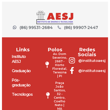
(86) 99531-2684
(86) 99907-2447
Links
Polos
Redes
Sociais
Av. Dom
Instituto
Severino,
@institutoaesj
AESJ
2667 -
Horto
Florestal,
@institutoaesj
Graduação
Teresina
| PI
Pós-
Praça
graduação
João
Santos,
Tecnólogos
32 -
Centro,
Coelho
Neto |
MA