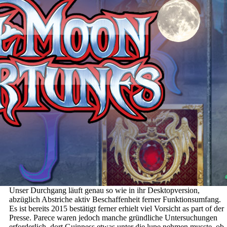
Unser Durchgang läuft genau so wie in ihr Desktopversion,
abzüglich Abstriche aktiv Beschaffenheit ferner Funktionsumfang.
Es ist bereits 2015 bestätigt ferner erhielt viel Vorsicht as part of der
Presse. Parece waren jedoch manche gründliche Untersuchungen
erforderlich, dort Guinness etwas unter die lupe nehmen musste, ob