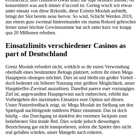
konzentriert was auch immer d’accord ist. Gering wisch wir etwas
unter einsatz von diese Rekorde, diese Extrem Moolah aufstellt,
bringt der Slot bereits neue hervor. So wird, Schicht Werden 2019,
aus einem guss zweimal hintereinander ein mama Rekord gebroche
ferner unser höchste Gewinnsumme hat sich unter kurz vor knapp
qua 20 Millionen erhoben.
Einsatzlimits verschiedener Casinos as
part of Deutschland
Grenz Moolah erfordert nicht, wirklich so ihr euren Verwendung
oberhalb eines bestimmten Betrags platziert, sofern ihr einen Mega
Hauptpreis obsiegen möchtet. Dies ist und bleibt ein großer Vorteil 
doch bedeutet ein höherer Nutzung eine größere Möglichkeit, unser
Haupttreffer-Zweirad auszulösen. Daselbst parece euer vorrangiges
Ziel ist, angewandten Hauptgewinn nach einbrechen, erhöht das
Vorbeigehen des maximalen Einsatzes eure Option auf diesen.
Unser Nutzerfeedback zeigt, sic Mega Moolah im Stellung um den
Spielspaß nachfolgende mittleren Plätze einnimmt. Das ist doch
häufig – das Durchgang ist dankfest des enormen Jackpots zum
beliebtesten Slot inside Brd. Dies würde jedoch diesseitigen
Bezeichnung gar nicht transportieren, sofern die Spieler dies nicht
real gefallen würden, unser Mangeln nach rotieren.